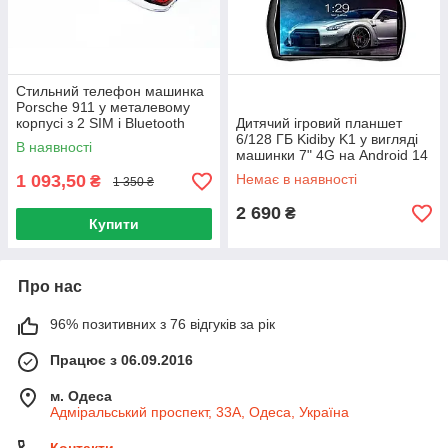
Стильний телефон машинка
Porsche 911 у металевому
корпусі з 2 SIM і Bluetooth
Дитячий ігровий планшет
6/128 ГБ Kidiby K1 у вигляді
В наявності
машинки 7" 4G на Android 14
у міцному синьому корпусі
1 093,50
Немає в наявності
₴
1 350 ₴
2 690
₴
Купити
Про нас
96% позитивних з 76 відгуків за рік
Працює з 06.09.2016
м. Одеса
Адміральський проспект, 33А, Одеса, Україна