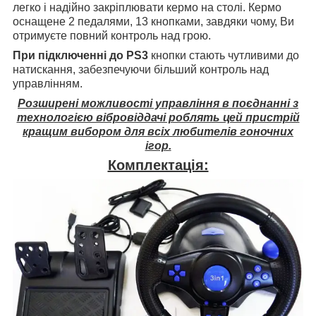
легко і надійно закріплювати кермо на столі. Кермо
оснащене 2 педалями, 13 кнопками, завдяки чому, Ви
отримуєте повний контроль над грою.
При підключенні до PS3
кнопки стають чутливими до
натискання, забезпечуючи більший контроль над
управлінням.
Розширені можливості управління в поєднанні з
технологією вібровіддачі роблять цей пристрій
кращим вибором для всіх любителів гоночних
ігор.
Комплектація: