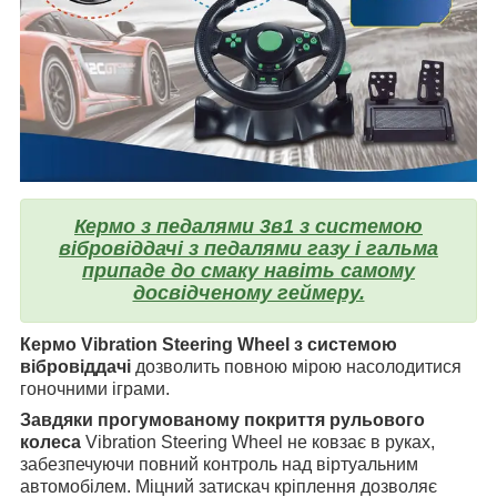
Кермо з педалями 3в1 з системою
вібровіддачі з педалями газу і гальма
припаде до смаку навіть самому
досвідченому геймеру.
Кермо Vibration Steering Wheel з системою
вібровіддачі
дозволить повною мірою насолодитися
гоночними іграми.
Завдяки прогумованому покриття рульового
колеса
Vibration Steering Wheel не ковзає в руках,
забезпечуючи повний контроль над віртуальним
автомобілем. Міцний затискач кріплення дозволяє