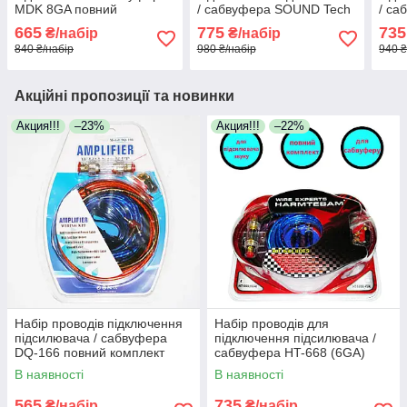
MDK 8GA повний
/ сабвуфера SOUND Tech
/ са
комплект проводів для
KIT (8GA) повний набір
800W
665
775
735
₴/набір
₴/набір
підключення
проводів
840 ₴/набір
980 ₴/набір
940 ₴
Акційні пропозиції та новинки
Акция!!!
–23%
Акция!!!
–22%
Набір проводів підключення
Набір проводів для
підсилювача / сабвуфера
підключення підсилювача /
DQ-166 повний комплект
сабвуфера HT-668 (6GA)
проводів для установки
800W повний комплект
В наявності
В наявності
565
735
₴/набір
₴/набір