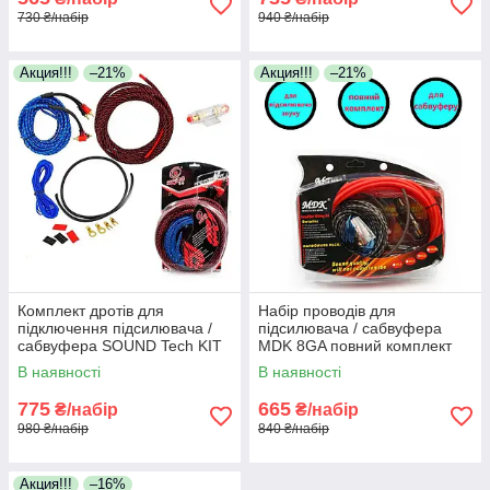
730 ₴/набір
940 ₴/набір
Акция!!!
–21%
Акция!!!
–21%
Комплект дротів для
Набір проводів для
підключення підсилювача /
підсилювача / сабвуфера
сабвуфера SOUND Tech KIT
MDK 8GA повний комплект
(8GA) повний набір проводів
проводів для підключення
В наявності
В наявності
775
665
₴/набір
₴/набір
980 ₴/набір
840 ₴/набір
Акция!!!
–16%