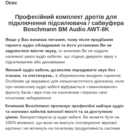
Опис
Професійний комплект дротів для
підключення підсилювача / сабвуфера
Boschmann BM Audio AWT-8K
Якщо у Вас виникає питання, чому після придбання
гарного аудіо обладнання та його установки Ви не
задоволені якістю звуку,
то можливо Ви не надали
належної уваги аудіо кабелю, що з'єднує джерело звуку з
підсилювачем або динаміками.
Якісний аудіо кабель дозволяє передавати звук без
згасань та спотворень,
зі збереженням вихідних гармонік.
Особливо це виражено для низькочастотного діапазону, коли
при неякісному аудіо кабелі відбувається «замилювання»
фронту басів і звук стає не насиченим і втрачає своє
початкове забарвлення.
Компанія Boschmann пропонує професійні набори аудіо
та силових кабелів високої якості та за доступною
ціною.
Використовуючи ці аудіо кабелі, Ви можете бути на
100% впевнені, що вони не внесуть спотворення звукової
картини і не вплинуть на початкову продуктивність системи