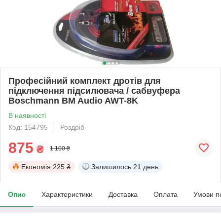
Професійний комплект дротів для
підключення підсилювача / сабвуфера
Boschmann BM Audio AWT-8K
В наявності
Код: 154795
Роздріб
875
₴
1 100 ₴
Економія
225 ₴
Залишилось
21 день
Опис
Характеристики
Доставка
Оплата
Умови п