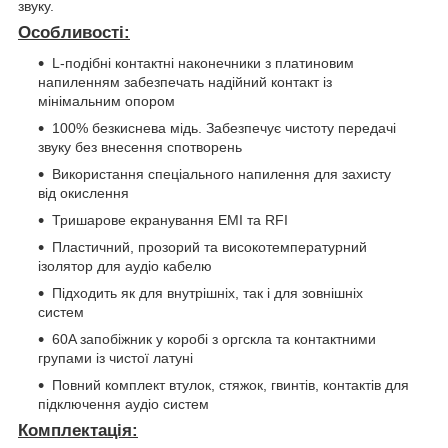
звуку.
Особливості:
L-подібні контактні наконечники з платиновим
напиленням забезпечать надійний контакт із
мінімальним опором
100% безкиснева мідь. Забезпечує чистоту передачі
звуку без внесення спотворень
Використання спеціального напилення для захисту
від окислення
Тришарове екранування EMI та RFI
Пластичний, прозорий та високотемпературний
ізолятор для аудіо кабелю
Підходить як для внутрішніх, так і для зовнішніх
систем
60A запобіжник у коробі з оргскла та контактними
групами із чистої латуні
Повний комплект втулок, стяжок, гвинтів, контактів для
підключення аудіо систем
Комплектація: