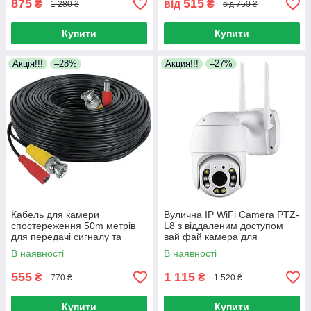
875
515
₴
від
₴
1 280 ₴
від 750 ₴
Купити
Купити
Акція!!!
–28%
Акция!!!
–27%
Кабель для камери
Вулична IP WiFi Camera PTZ-
спостереження 50m метрів
L8 з віддаленим доступом
для передачі сигналу та
вай фай камера для
подачі живлення
відеоспостереження та
В наявності
В наявності
безпеки
555
1 115
₴
₴
770 ₴
1 520 ₴
Купити
Купити