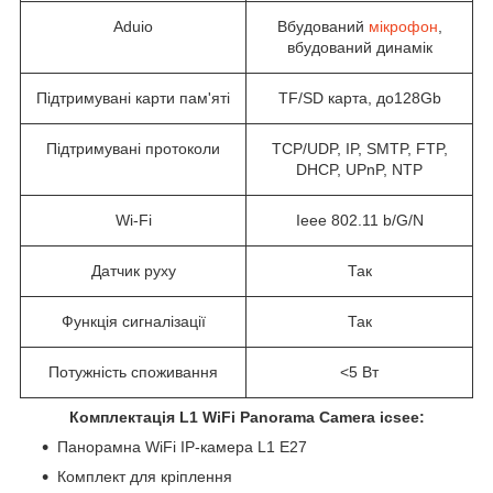
Aduio
Вбудований
мікрофон
,
вбудований динамік
Підтримувані карти пам'яті
TF/SD карта, до128Gb
Підтримувані протоколи
TCP/UDP, IP, SMTP, FTP,
DHCP, UPnP, NTP
Wi-Fi
Ieee 802.11 b/G/N
Датчик руху
Так
Функція сигналізації
Так
Потужність споживання
<5 Вт
Комплектація L1 WiFi Panorama Camera icsee:
Панорамна WiFi IP-камера L1 E27
Комплект для кріплення