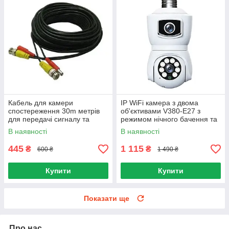
Кабель для камери
IP WiFi камера з двома
спостереження 30m метрів
об'єктивами V380-E27 з
для передачі сигналу та
режимом нічного бачення та
подачі живлення
віддаленим доступом
В наявності
В наявності
445
1 115
₴
₴
600 ₴
1 490 ₴
Купити
Купити
Показати ще
Про нас