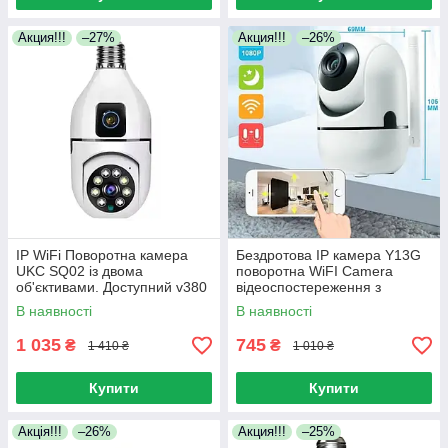
Акция!!!
–27%
Акция!!!
–26%
IP WiFi Поворотна камера
Бездротова IP камера Y13G
UKC SQ02 із двома
поворотна WiFI Camera
об'єктивами. Доступний v380
відеоспостереження з
та нічна зйомка
датчиком руху
В наявності
В наявності
1 035
745
₴
₴
1 410 ₴
1 010 ₴
Купити
Купити
Акція!!!
–26%
Акция!!!
–25%