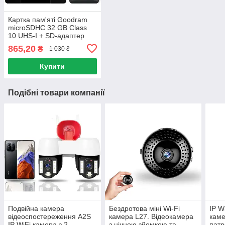
Картка пам'яті Goodram
microSDHC 32 GB Class
10 UHS-I + SD-адаптер
865,20
₴
1 030 ₴
Купити
Подібні товари компанії
Подвійна камера
Бездротова міні Wi-Fi
IP W
відеоспостереження A2S
камера L27. Відеокамера
каме
IP WiFi камера з 2
з нічною зйомкою та
патр