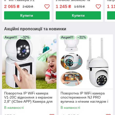
об'єктивами та сиреною
мікрофоном
каме
2 065
1 245
1 1
₴
₴
2 420 ₴
1 570 ₴
додаток V380Pro
осві
Купити
Купити
Акційні пропозиції та новинки
Акция!!!
–32%
Акция!!!
–31%
Поворотна IP WiFi камера
Поворотна IP WiFi камера
V1-20C відеоняня з екраном
спостереження NJ PRO
2,8" (iCSee APP) Камера для
вулична з нічним наглядом і
спостереження
датчиком руху iCam 365
В наявності
В наявності