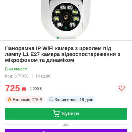
Панорамна IP WiFi камера з цоколем під
лампу L1 E27 камера відеоспостереження з
мікрофоном та динаміком
В наявності
Код: 677958
Роздріб
725
₴
1 000 ₴
Економія
275 ₴
Залишилось
19 днів
Купити
або