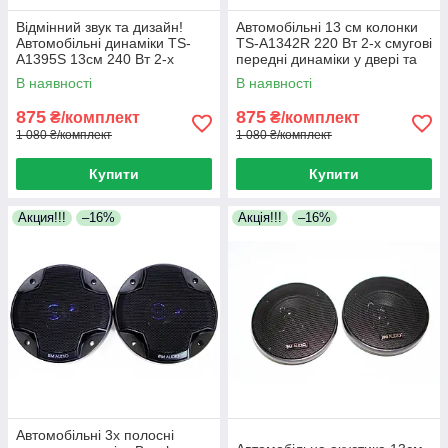
Відмінний звук та дизайн!
Автомобільні 13 см колонки
Автомобільні динаміки TS-
TS-A1342R 220 Вт 2-х смугові
A1395S 13см 240 Вт 2-х
передні динаміки у двері та
смугові колонки
задню полицю
В наявності
В наявності
875
875
₴/комплект
₴/комплект
1 080 ₴/комплект
1 080 ₴/комплект
Купити
Купити
Акция!!!
–16%
Акція!!!
–16%
Автомобільні 3х полосні