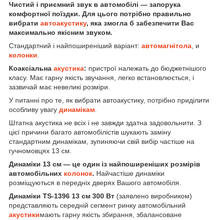
Чистий і приємний звук в автомобілі — запорука
комфортної поїздки. Для цього потрібно правильно
вибрати
автоакустику
, яка змогла б забезпечити Вас
максимально якісним звуком.
Стандартний і найпоширеніший варіант:
автомагнітола
, и
колонки
.
Коаксіальна
акустика
:
пристрої належать до бюджетнішого
класу. Має гарну якість звучання, легко встановлюється, і
зазвичай має невеликі розміри.
У питанні про те, як вибрати автоакустику, потрібно приділити
особливу увагу
динамікам
.
Штатна акустика не всіх і не завжди здатна задовольнити. З
цієї причини багато автомобілістів шукають заміну
стандартним динамікам, зупиняючи свій вибір частіше на
гучномовцях 13 см.
Динаміки 13 см — це один із найпоширеніших розмірів
автомобільних
колонок
.
Найчастіше динаміки
розміщуються в передніх дверях Вашого автомобіля.
Динаміки TS-1396 13 см 300 Вт
(заявлено виробником)
представляють середній сегмент ринку автомобільний
акустики
мають гарну якість збирання, збалансоване