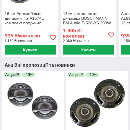
16 см Автомобільні
13см компонентні
Авто
динаміки TS-A1674Е
динаміки BOSCHMANN
A169
комплект потужних
BM Audio F-528-X6 200W
16 с
колонок у задню полицю
2х полосні автомобільні
комп
1 995
₴/
та у двері
колонки
935
935
₴/комплект
комплект
1 150 ₴/комплект
2 360 ₴/комплект
1 150
Купити
Купити
Акційні пропозиції та новинки
Акция!!!
–19%
Акция!!!
–19%