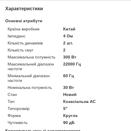
Характеристики
Основні атрибути
Країна виробник
Китай
Імпеданс
4 Ом
Кількість динаміків
2 шт.
Кількість смуг
2
Максимальна потужність
300 Вт
Максимальний діапазон
22000 Гц
частоти
Мінімальний діапазон
60 Гц
частоти
Номінальна потужність
30 Вт
Стан
Новий
Тип
Коаксіальна АС
Типорозмір
5"
Форма
Кругла
Чутливість
90 дБ
Користувальницькі характеристики