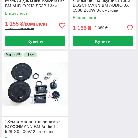
Автомобільна акустика 13см
колонки динаміки Boschmann
BOSCHMANN BM AUDIO JX-
BM AUDIO XJ3-553B 13см
5588 260W 3х смугова
колонки Бошман
В наявності
динаміка в машину
В наявності
1 155
₴/комплект
1 155
₴
1 380 ₴
1 380 ₴/комплект
Купити
Купити
Акция!!!
–15%
13см компонентні динаміки
BOSCHMANN BM Audio F-
528-X6 200W 2х полосні
автомобільні колонки