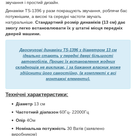
звучання і простий дизайн.
Динаміки TS-1396 у рази покращують звучання, роблячи бас
потужнішим, а високі та середні частоти звучать
натуральніше.
Стандартний розмір динаміків (13 см) дає
змогу легко встановлювати їх у штатні місця передніх
дверей машини.
Двосмугові динаміки TS-1396 з діаметром 13 см
ідеально стають у передні двері більшості
автомобілів. Процес їх встановлення жодних
складнощів не викликає, і за бажання власник може
здійснити його самостійно, (в комплекті є всі
монтажні елементи).
Технічні характеристики:
Діаметр
13 см
Частотний діапазон
60Гц- 22000Гц
Опір
4Ом
Номінальна потужність
30 Ватів (заявлено
виробником)