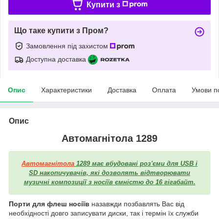
Купити з
Що таке купити з Пром?
Замовлення під захистом
Доступна доставка
Опис
Характеристики
Доставка
Оплата
Умови п
Опис
Автомагнітола 1289
Автомагнітола
1289 має вбудовані роз'єми для USB і
SD накопичувачів, які дозволять відтворювати
музичні композиції з носіїв ємністю до 16 гігабайт.
Порти для флеш носіїв
назавжди позбавлять Вас від
необхідності довго записувати диски, так і термін їх служби