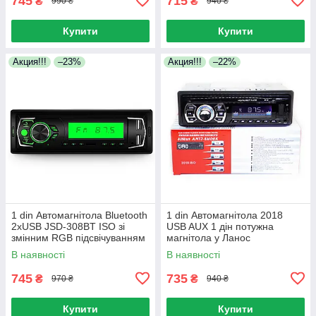
745
715
₴
₴
990 ₴
940 ₴
Купити
Купити
Акция!!!
–23%
Акция!!!
–22%
1 din Автомагнітола Bluetooth
1 din Автомагнітола 2018
2xUSB JSD-308BT ISO зі
USB AUX 1 дін потужна
змінним RGB підсвічуванням
магнітола у Ланос
і пультом
В наявності
В наявності
745
735
₴
₴
970 ₴
940 ₴
Купити
Купити