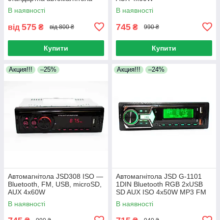
4х60 Вт із пультом
В наявності
В наявності
575
745
від
₴
₴
від 800 ₴
990 ₴
Купити
Купити
Акция!!!
–25%
Акция!!!
–24%
Автомагнітола JSD308 ISO —
Автомагнітола JSD G-1101
Bluetooth, FM, USB, microSD,
1DIN Bluetooth RGB 2xUSB
AUX 4x60W
SD AUX ISO 4x50W MP3 FM
автомобільна магнітола з
В наявності
В наявності
пультом ДК