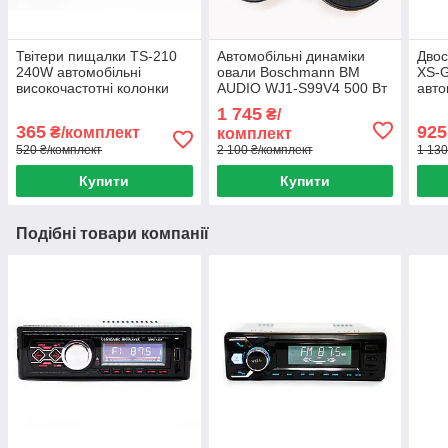
Твітери пищалки TS-210
Автомобільні динаміки
Двос
240W автомобільні
овали Boschmann BM
XS-
високочастотні колонки
AUDIO WJ1-S99V4 500 Вт
авто
пищалки в авто
потужні 4 смужні колонки
акус
1 745
₴/
Бошман
дина
365
925
₴/комплект
комплект
520 ₴/комплект
2 100 ₴/комплект
1 130
Купити
Купити
Подібні товари компанії