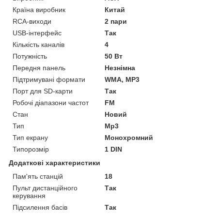
Країна виробник
Китай
RCA-виходи
2 пари
USB-інтерфейс
Так
Кількість каналів
4
Потужність
50 Вт
Передня панель
Незнімна
Підтримувані формати
WMA, MP3
Порт для SD-карти
Так
Робочі діапазони частот
FM
Стан
Новий
Тип
Mp3
Тип екрану
Монохромний
Типорозмір
1 DIN
Додаткові характеристики
Пам'ять станцій
18
Пульт дистанційного
Так
керування
Підсилення басів
Так