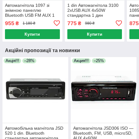
Автомагнітола 1097 зі
1 din Автомагнітола 3100
Авто
знімною панеллю
2xUSB AUX 4x50W
1085
Bluetooth USB FM AUX 1
стандартна 1 дин
пане
дин стандартна магнітола
магнітола в машину
Стан
955
775
875
₴
₴
1 180 ₴
980 ₴
флешка радіо
стильний дизайн
магн
Купити
Купити
Акційні пропозиції та новинки
Акція!!!
–28%
Акция!!!
–25%
Автомобільна магнітола JSD
Автомагнітола JSD306 ISO —
520 1 din. Bluetooth
Bluetooth, FM, USB, microSD,
стандартна автомагнітола
AUX 4x60W