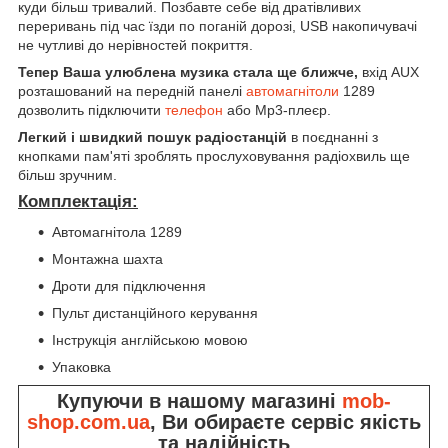
куди більш тривалий. Позбавте себе від дратівливих
переривань під час їзди по поганій дорозі, USB накопичувачі
не чутливі до нерівностей покриття.
Тепер Ваша улюблена музика стала ще ближче,
вхід AUX
розташований на передній панелі
автомагнітоли
1289
дозволить підключити
телефон
або Mp3-плеєр.
Легкий і швидкий пошук радіостанцій
в поєднанні з
кнопками пам'яті зроблять прослуховування радіохвиль ще
більш зручним.
Комплектація:
Автомагнітола 1289
Монтажна шахта
Дроти для підключення
Пульт дистанційного керування
Інструкція англійською мовою
Упаковка
Купуючи в нашому магазині
mob-
shop.com.ua
, Ви обираєте сервіс якість
та надійність