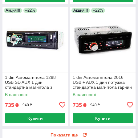
Акция!!!
–22%
Акция!!!
–22%
1 din Автомагнітола 1288
1 din Автомагнітола 2016
USB SD AUX 1 дин
USB + AUX 1 дин потужна
стандартна магнітола з
стандартна магнітола гарний
гарним звуком в Ланос
дизайн
В наявності
В наявності
735
735
₴
₴
940 ₴
940 ₴
Купити
Купити
Показати ще