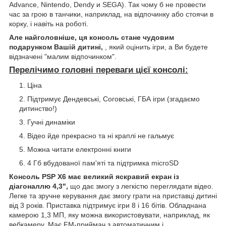
Advance, Nintendo, Dendy и SEGA). Так чому б не провести
час за грою в танчики, наприклад, на відпочинку або стоячи в
корку, і навіть на роботі.
Але найголовніше, ця консоль стане чудовим
подарунком Вашій дитині,
, який оцінить ігри, а Ви будете
відзначені "малим відпочинком".
Перелічимо головні переваги цієї консолі:
Ціна
Підтримує Дендевські, Соговські, ГБА ігри (згадаємо
дитинство!)
Гучні динаміки
Відео йде прекрасно та ні краплі не гальмує
Можна читати електронні книги
4 Гб вбудованої пам'яті та підтримка microSD
Консоль PSP X6 має великий яскравий екран із
діагоналлю 4,3",
що дає змогу з легкістю переглядати відео.
Легке та зручне керування дає змогу грати на приставці дитині
від 3 років. Приставка підтримує ігри 8 і 16 бітів. Обладнана
камерою 1,3 МП, яку можна використовувати, наприклад, як
вебкамеру. Має FM-приймач з автоматичним і