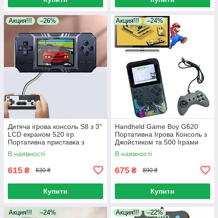
Акция!!!
–26%
Акция!!!
–24%
Дитяча ігрова консоль S8 з 3"
Handheld Game Boy G620
LCD екраном 520 ігр.
Портативна Ігрова Консоль з
Портативна приставка з
Джойстиком та 500 Іграми
ретро іграми
В наявності
В наявності
615
675
₴
₴
830 ₴
890 ₴
Купити
Купити
Акция!!!
–24%
Акция!!!
–22%