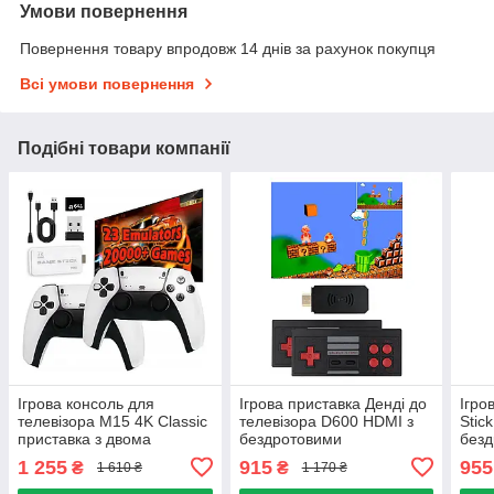
Умови повернення
Повернення товару впродовж 14 днів за рахунок покупця
Всі умови повернення
Подібні товари компанії
Ігрова консоль для
Ігрова приставка Денді до
Ігро
телевізора M15 4K Classic
телевізора D600 HDMI з
Stic
приставка з двома
бездротовими
без
бездротовими
джойстиками дитяча
джой
1 255
915
955
₴
₴
1 610 ₴
1 170 ₴
джойстиками 20000 ігор
консоль
прис