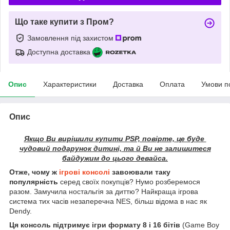
Що таке купити з Пром?
Замовлення під захистом
Доступна доставка
Опис
Характеристики
Доставка
Оплата
Умови п
Опис
Якщо Ви вирішили купити PSP, повірте, це буде
чудовий подарунок дитині, та й Ви не залишитеся
байдужим до цього девайса.
Отже, чому ж
ігрові консолі
завоювали таку
популярність
серед своїх покупців? Нумо розберемося
разом. Замучила ностальгія за диттю? Найкраща ігрова
система тих часів незаперечна NES, більш відома в нас як
Dendy.
Ця консоль підтримує ігри формату 8 і 16 бітів
(Game Boy