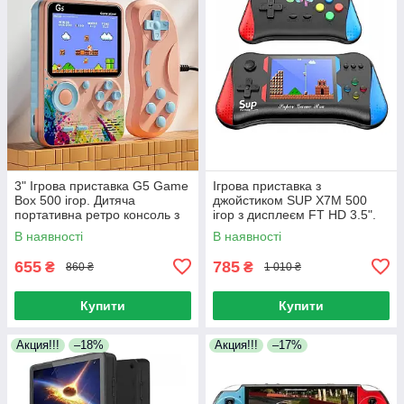
3" Ігрова приставка G5 Game
Ігрова приставка з
Box 500 ігор. Дитяча
джойстиком SUP X7M 500
портативна ретро консоль з
ігор з дисплеєм FT HD 3.5".
джойстиком
Портативна консоль з іграми
В наявності
В наявності
655
785
₴
₴
860 ₴
1 010 ₴
Купити
Купити
Акция!!!
–18%
Акция!!!
–17%