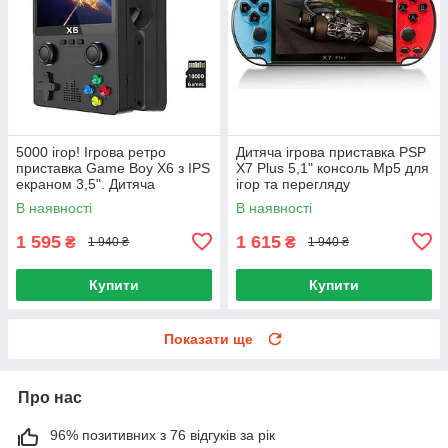
5000 ігор! Ігрова ретро
Дитяча ігрова приставка PSP
приставка Game Boy X6 з IPS
X7 Plus 5,1" консоль Mp5 для
екраном 3,5". Дитяча
ігор та перегляду
портативна консоль
мультфільмів
В наявності
В наявності
1 595
1 615
₴
₴
1 940 ₴
1 940 ₴
Купити
Купити
Показати ще
Про нас
96% позитивних з 76 відгуків за рік