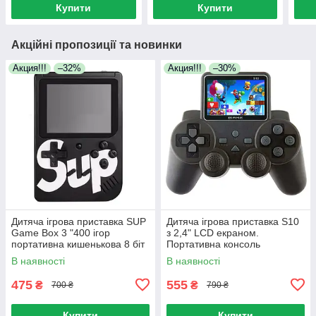
Купити
Купити
Акційні пропозиції та новинки
Акция!!!
–32%
Акция!!!
–30%
Дитяча ігрова приставка SUP
Дитяча ігрова приставка S10
Game Box 3 "400 ігор
з 2,4" LCD екраном.
портативна кишенькова 8 біт
Портативна консоль
консоль для дитини
джойстик з 520 іграми
В наявності
В наявності
475
555
₴
₴
700 ₴
790 ₴
Купити
Купити