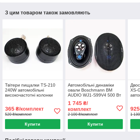
З цим товаром також замовляють
Твітери пищалки TS-210
Автомобільні динаміки
Двос
240W автомобільні
овали Boschmann BM
XS-
високочастотні колонки
AUDIO WJ1-S99V4 500 Вт
авто
пищалки в авто
потужні 4 смужні колонки
акус
1 745
₴/
Бошман
дина
365
925
₴/комплект
комплект
520 ₴/комплект
2 100 ₴/комплект
1 130
Купити
Купити