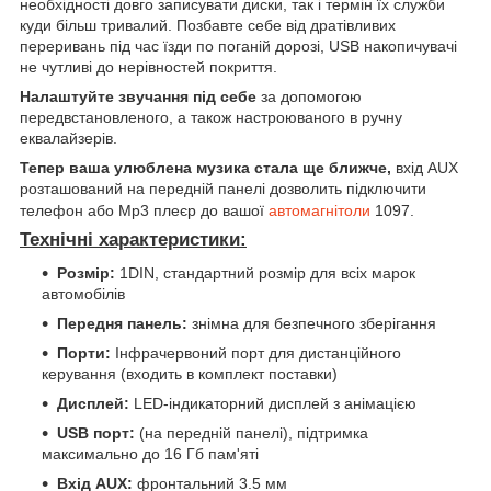
необхідності довго записувати диски, так і термін їх служби
куди більш тривалий. Позбавте себе від дратівливих
переривань під час їзди по поганій дорозі, USB накопичувачі
не чутливі до нерівностей покриття.
Налаштуйте звучання під себе
за допомогою
передвстановленого, а також настроюваного в ручну
еквалайзерів.
Тепер ваша улюблена музика стала ще ближче,
вхід AUX
розташований на передній панелі дозволить підключити
телефон або Mp3 плеєр до вашої
автомагнітоли
1097.
Технічні характеристики:
Розмір:
1DIN, стандартний розмір для всіх марок
автомобілів
Передня панель:
знімна для безпечного зберігання
Порти:
Інфрачервоний порт для дистанційного
керування (входить в комплект поставки)
Дисплей:
LED-індикаторний дисплей з анімацією
USB порт:
(на передній панелі), підтримка
максимально до 16 Гб пам'яті
Вхід AUX:
фронтальний 3.5 мм