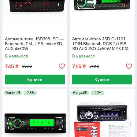
Автомагнітола JSD308 ISO —
Автомагнітола JSD G-1101
Bluetooth, FM, USB, microSD,
1DIN Bluetooth RGB 2xUSB
AUX 4x60W
SD AUX ISO 4x50W MP3 FM
автомобільна магнітола з
В наявності
В наявності
пультом ДК
745
715
₴
₴
990 ₴
940 ₴
Купити
Купити
Акция!!!
–23%
Акция!!!
–22%