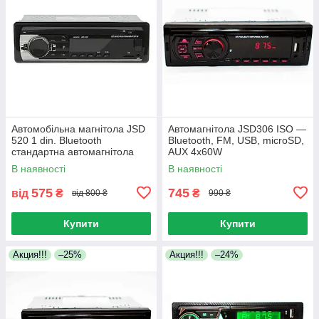
Автомобільна магнітола JSD
Автомагнітола JSD306 ISO —
520 1 din. Bluetooth
Bluetooth, FM, USB, microSD,
стандартна автомагнітола
AUX 4x60W
4х60 Вт із пультом
В наявності
В наявності
575
745
від
₴
₴
від 800 ₴
990 ₴
Купити
Купити
Акция!!!
–25%
Акция!!!
–24%