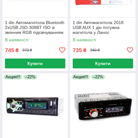
1 din Автомагнітола Bluetooth
1 din Автомагнітола 2018
2xUSB JSD-308BT ISO зі
USB AUX 1 дін потужна
змінним RGB підсвічуванням
магнітола у Ланос
і пультом
В наявності
В наявності
745
735
₴
₴
970 ₴
940 ₴
Купити
Купити
Акция!!!
–22%
Акция!!!
–22%