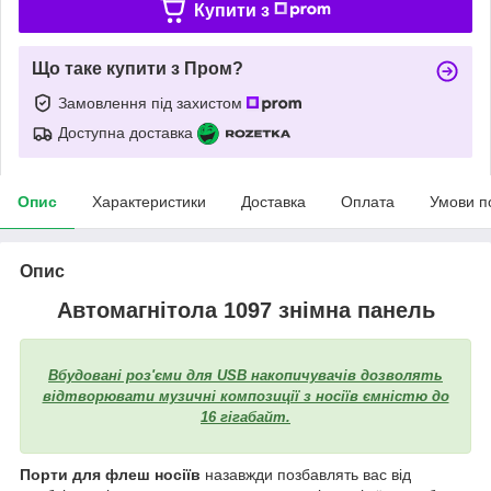
Купити з
Що таке купити з Пром?
Замовлення під захистом
Доступна доставка
Опис
Характеристики
Доставка
Оплата
Умови п
Опис
Автомагнітола 1097 знімна панель
Вбудовані роз'єми для USB накопичувачів дозволять
відтворювати музичні композиції з носіїв ємністю до
16 гігабайт.
Порти для флеш носіїв
назавжди позбавлять вас від