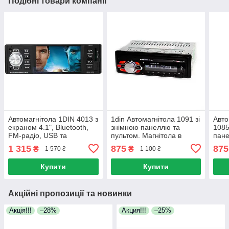
Подібні товари компанії
Автомагнітола 1DIN 4013 з
1din Автомагнітола 1091 зі
Авто
екраном 4.1", Bluetooth,
знімною панеллю та
1085
FM-радіо, USB та
пультом. Магнітола в
пане
підтримкою камери
машину 4x50W USB + FM
Стан
1 315
875
875
₴
₴
1 570 ₴
1 100 ₴
заднього огляду
+ AUX
магн
Купити
Купити
Акційні пропозиції та новинки
Акція!!!
–28%
Акция!!!
–25%