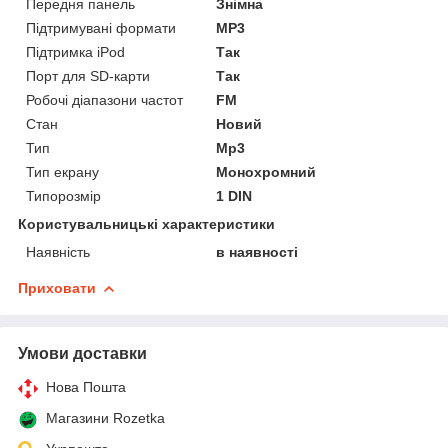
Передня панель
Знімна
Підтримувані формати
MP3
Підтримка iPod
Так
Порт для SD-карти
Так
Робочі діапазони частот
FM
Стан
Новий
Тип
Mp3
Тип екрану
Монохромний
Типорозмір
1 DIN
Користувальницькі характеристики
Наявність
в наявності
Приховати
Умови доставки
Нова Пошта
Магазини Rozetka