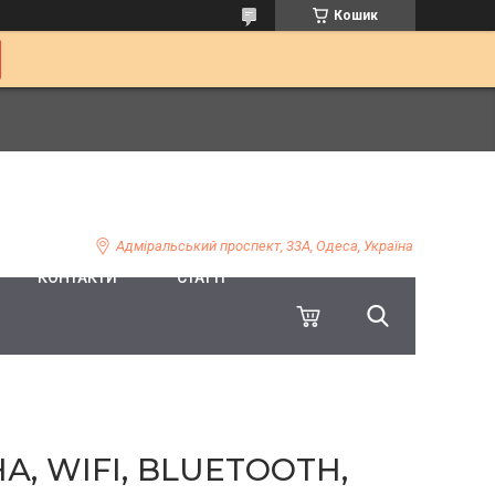
Кошик
Адміральський проспект, 33А, Одеса, Україна
КОНТАКТИ
СТАТТІ
А, WIFI, BLUETOOTH,