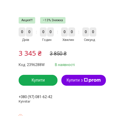
Акция!!!
–13%
0
0
0
0
0
0
0
0
Днів
Годин
Хвилин
Секунд
3 345 ₴
3 850 ₴
Код:
2396288W
В наявності
Купити
Купити з
+380 (97) 081-62-42
Kyivstar