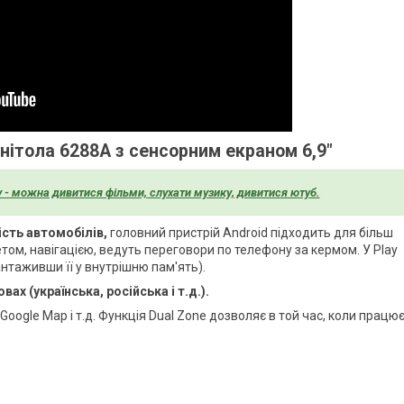
нітола 6288A з сенсорним екраном 6,9"
у - можна дивитися фільми, слухати музику, дивитися ютуб.
ість автомобілів,
головний пристрій Android підходить для більш
етом, навігацією, ведуть переговори по телефону за кермом. У Play
нтаживши її у внутрішню пам'ять).
ах (українська, російська і т.д.).
e, Google Map і т.д. Функція Dual Zone дозволяє в той час, коли працю