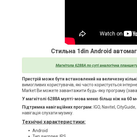
Стильна 1din Android автомаг
Магнітола 6288A по суті аналогічна планшет
Пристрій може бути встановлений на величезну кільк
вимогливих користувачів, які часто користується інтерн
Market Ви можете завантажити будь-яку програму (зава
У магнітолі 6288A мулті-мова меню більш ніж на 60 мов
Підтримка навігаційних програм:
IGO, Navitel, CityGuid
навігація слухати музику.
Технічні характеристики:
Android
Тип дисплея: IPS