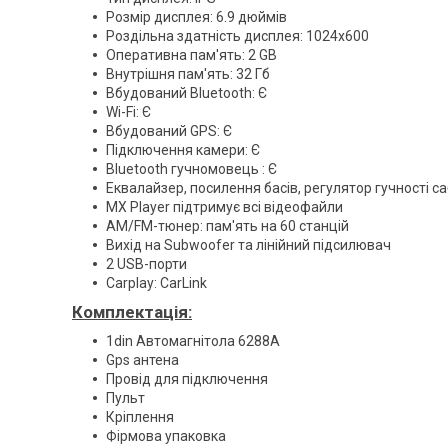
Розмір дисплея: 6.9 дюймів
Роздільна здатність дисплея: 1024х600
Оперативна пам'ять: 2 GB
Внутрішня пам'ять: 32 Гб
Вбудований Bluetooth: Є
Wi-Fi: Є
Вбудований GPS: Є
Підключення камери: Є
Bluetooth гучномовець : Є
Еквалайзер, посилення басів, регулятор гучності 
MX Player підтримує всі відеофайли
AM/FM-тюнер: пам'ять на 60 станцій
Вихід на Subwoofer та лінійний підсилювач
2 USB-порти
Carplay: CarLink
Комплектація:
1din Автомагнітола 6288A
Gps антена
Провід для підключення
Пульт
Кріплення
Фірмова упаковка