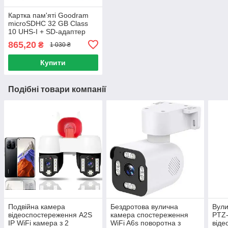
Картка пам'яті Goodram
microSDHC 32 GB Class
10 UHS-I + SD-адаптер
865,20
₴
1 030 ₴
Купити
Подібні товари компанії
Подвійна камера
Бездротова вулична
Вули
відеоспостереження A2S
камера спостереження
PTZ-
IP WiFi камера з 2
WiFi A6s поворотна з
віде