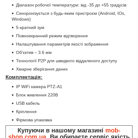
Діапазон робочої температури: від -35 до +55 градусів
Синхронізується з будь-яким пристроєм (Android, IOs,
Windows)
5-кратний зум
Повноекранний режим відтворення
Налаштування параметрів якості зображення
Об'єктив – 3.6 мм
Технології P2P для швидкого віддаленого доступу
Хмарне зберігання даних
Комплектація:
IP WiFi камера PTZ-A1
Блок живлення 220В
USB кабель
Кріплення
Фірмова упаковка
Купуючи в нашому магазині
mob-
shop.com.ua
, Ви обираєте сервіс якість