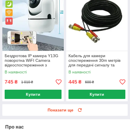
Бездротова IP камера Y13G
Кабель для камери
поворотна WiFI Camera
спостереження 30m метрів
відеоспостереження з
для передачі сигналу та
датчиком руху
подачі живлення
В наявності
В наявності
745
445
₴
₴
1 010 ₴
600 ₴
Купити
Купити
Показати ще
Про нас