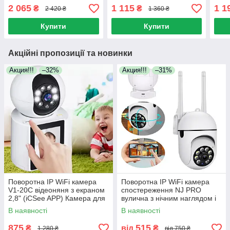
об'єктивами та сиреною
підсвічуванням датчиком
дому
2 065
1 115
1 1
₴
₴
2 420 ₴
1 360 ₴
додаток V380Pro
руху для охорони
Купити
Купити
Акційні пропозиції та новинки
Акция!!!
–32%
Акция!!!
–31%
Поворотна IP WiFi камера
Поворотна IP WiFi камера
V1-20C відеоняня з екраном
спостереження NJ PRO
2,8" (iCSee APP) Камера для
вулична з нічним наглядом і
спостереження
датчиком руху iCam 365
В наявності
В наявності
875
515
₴
від
₴
1 280 ₴
від 750 ₴