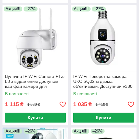
Акция!!!
–27%
Акция!!!
–27%
Вулична IP WiFi Camera PTZ-
IP WiFi Поворотна камера
L8 з віддаленим доступом
UKC SQ02 із двома
вай фай камера для
об'єктивами. Доступний v380
відеоспостереження та
та нічна зйомка
В наявності
В наявності
безпеки
1 115
1 035
₴
₴
1 520 ₴
1 410 ₴
Купити
Купити
Акция!!!
–26%
Акція!!!
–26%