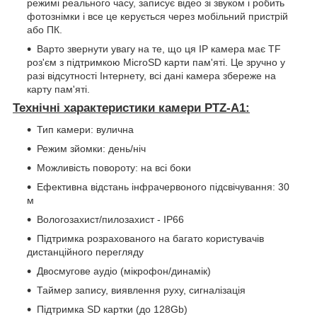
режимі реального часу, записує відео зі звуком і робить
фотознімки і все це керується через мобільний пристрій
або ПК.
Варто звернути увагу на те, що ця IP камера має TF
роз'єм з підтримкою MicroSD карти пам'яті. Це зручно у
разі відсутності Інтернету, всі дані камера збереже на
карту пам'яті.
Технічні характеристики камери PTZ-A1:
Тип камери: вулична
Режим зйомки: день/ніч
Можливість повороту: на всі боки
Ефективна відстань інфрачервоного підсвічування: 30
м
Вологозахист/пилозахист - IP66
Підтримка розрахованого на багато користувачів
дистанційного перегляду
Двосмугове аудіо (мікрофон/динамік)
Таймер запису, виявлення руху, сигналізація
Підтримка SD картки (до 128Gb)