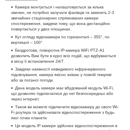
Камера монтується і налаштовується за кілька
хвилин, не потрібно залучати фахівців та замінить 2-3
звичайних стаціонарних спрямованих камери
спостереження, завдяки тому, що вона дистанційно
повертається у двох площинах.
Кут огляду відеокамери по горизонталі – 355°, по
вертикалі – 100°.
Бездротова, поворотна IP-камера WiFi PTZ-A1
дозволить Вам бути в курсі всіх подій, що відбуваються
в місці її встановлення 24/7.
Завдяки наявності невидимого інфрачервоного
підсвічування, камера якісно знімає у повній темряві
або за поганої погоди.
Дана модель камери має вбудований модуль Wi-Fi,
що дозволяє підключатися до неї безпосередньо або
через інтернет.
Також ви можете підключити відеокамеру до свого Wi-
Fi роутера та здійснювати відеоспостереження з будь-
якої точки планети.
Ця модель IP камери здійснює відеоспостереження в