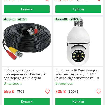
Купити
Купити
Акція!!!
–28%
Акция!!!
–28%
Кабель для камери
Панорамна IP WiFi камера з
спостереження 50m метрів
цоколем під лампу L1 E27
для передачі сигналу та
камера відеоспостереження
подачі живлення
з мікрофоном та динаміком
В наявності
В наявності
555
725
₴
₴
770 ₴
1 000 ₴
Купити
Купити