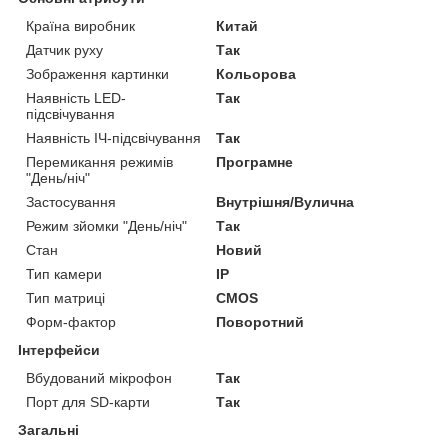
Країна виробник
Китай
Датчик руху
Так
Зображення картинки
Кольорова
Наявність LED-
Так
підсвічування
Наявність ІЧ-підсвічування
Так
Перемикання режимів
Програмне
"День/ніч"
Застосування
Внутрішня/Вулична
Режим зйомки "День/ніч"
Так
Стан
Новий
Тип камери
IP
Тип матриці
CMOS
Форм-фактор
Поворотний
Інтерфейси
Вбудований мікрофон
Так
Порт для SD-карти
Так
Загальні