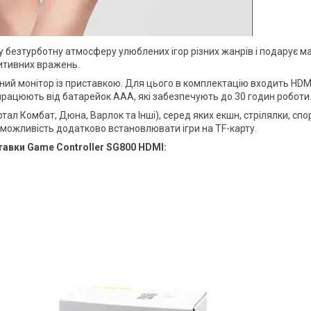
у безтурботну атмосферу улюблених ігор різних жанрів і подарує м
итивних вражень.
ний монітор із приставкою. Для цього в комплектацію входить HDM
 працюють від батарейок ААА, які забезпечують до 30 годин роботи
ал Комбат, Дюна, Варлок та Інші), серед яких екшн, стрілялки, спор
Є можливість додатково встановлювати ігри на TF-карту.
авки Game Controller SG800 HDMI: