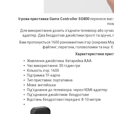
Ігрова приставка Game Controller SG800
перенесе вас 
поз
Для використання досить з'єднати телевізор або сучас
адаптер. Два бездротові джойстики прості та зручні,
Вам пропонується 1600 різноманітних ігор (зокрема Морт
файтинг, перегони, головоломки та інші. 
Характеристики прист
Живлення джойстика: батарейка ААА
Час використання: 30 годин гри
Кількість ігор: 1600
Підтримка TF-карти
Тип приставки: портативна
Мова: англійська
Під'єднання до телевізора: через HDMI-адаптер
Під'єднання джойстиків: бездротове
Відстань бездротової передачі: 8-10 метрів