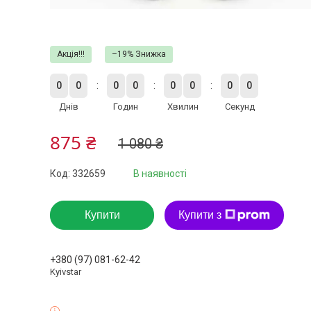
Акція!!!
–19%
0
0
0
0
0
0
0
0
Днів
Годин
Хвилин
Секунд
875 ₴
1 080 ₴
Код:
332659
В наявності
Купити
Купити з
+380 (97) 081-62-42
Kyivstar