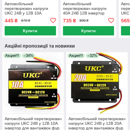
Автомобільний
Автомобільний
Авто
перетворювач напруги
перетворювач напруги
пере
UKC 24В у 12В 10А
40А 24В 12В інвертор
UKC 
інвертор для вантажівок
інве
445
735
565
₴
₴
670 ₴
890 ₴
фур
фур
Купити
Купити
Акційні пропозиції та новинки
Акция!!!
–34%
Акция!!!
–32%
Автомобільний перетворювач
Автомобільний перетворювач
напруги UKC 24В у 12В 10А
напруги UKC 24В у 12В 20А
інвертор для вантажівок фур
інвертор для вантажівок фур