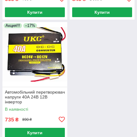
Купити
Купити
Акция!!!
–17%
Автомобільний перетворювач
напруги 40А 24В 12В
інвертор
В наявності
735
₴
890 ₴
Купити