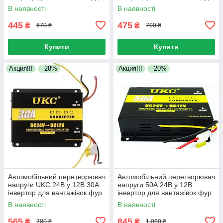
В наявності
В наявності
445
475
₴
₴
670 ₴
700 ₴
Купити
Купити
Акция!!!
–28%
Акция!!!
–20%
Автомобільний перетворювач
Автомобільний перетворювач
напруги UKC 24В у 12В 30А
напруги 50А 24В у 12В
інвертор для вантажівок фур
інвертор для вантажівок фур
В наявності
В наявності
565
845
₴
₴
780 ₴
1 060 ₴