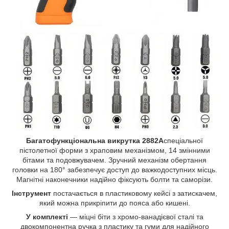
Багатофункціональна викрутка 2882A
спеціальної
пістолетної форми з храповим механізмом, 14 змінними
бітами та подовжувачем. Зручний механізм обертання
головки на 180° забезпечує доступ до важкодоступних місць.
Магнітні наконечники надійно фіксують болти та саморізи.
Інструмент
постачається в пластиковому кейсі з затискачем,
який можна прикріпити до пояса або кишені.
У комплекті
— міцні біти з хромо-ванадієвої сталі та
двокомпонентна ручка з пластику та гуми для надійного