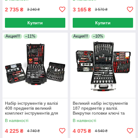
авто, ремонту та дому
2 735
3 165
₴
₴
3 240 ₴
3 570 ₴
Купити
Купити
Акция!!!
–11%
Акция!!!
–10%
Набір інструментів у валізі
Великий набір інструментів
408 предметів великий
187 предметів у валізі.
комплект інструментів для
Викрутки головки ключі та
дому
багато іншого
В наявності
В наявності
4 225
4 075
₴
₴
4 740 ₴
4 540 ₴