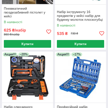
Пневматичний
Набір інструменту 16
гвоздезабивний пістолет у
предметів у кейсі набір для
кейсі
будинку молоток плоскогубці
В наявності
викрутки рулетка та інше
В наявності
625
₴/набір
535
₴
730 ₴
860 ₴/набір
Купити
Купити
Акция!!!
–20%
Акция!!!
–17%
Набір слюсарного
Професійний набір