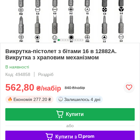
Викрутка-пістолет з бітами 16 в 12882A.
Викрутка з храповим механізмом
В наявності
Код: 494858
Роздріб
562,80
₴/набір
840 ₴/набір
Економія
277.20 ₴
Залишилось
4 дні
Купити
або
Купити з