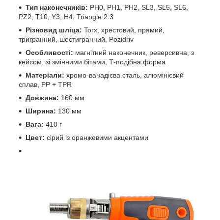
Тип наконечників:
PH0, PH1, PH2, SL3, SL5, SL6,
PZ2, T10, Y3, H4, Triangle 2.3
Різновид шліца:
Torx, хрестовий, прямий,
тригранний, шестигранний, Pozidriv
Особливості:
магнітний наконечник, реверсивна, з
кейсом, зі змінними бітами, Т-подібна форма
Матеріали:
хромо-ванадієва сталь, алюмінієвий
сплав, PP + TPR
Довжина:
160 мм
Ширина:
130 мм
Вага:
410 г
Цвет:
сірий із оранжевими акцентами