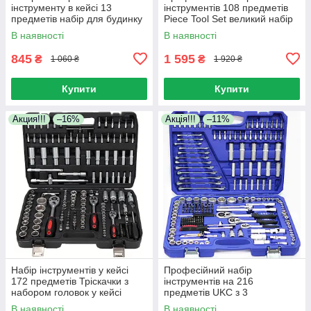
інструменту в кейсі 13
інструментів 108 предметів
предметів набір для будинку
Piece Tool Set великий набір
молоток плоскогубці рулетка
головок з тріскачками
В наявності
В наявності
845
1 595
₴
₴
1 060 ₴
1 920 ₴
Купити
Купити
Акция!!!
–16%
Акція!!!
–11%
Набір інструментів у кейсі
Професійний набір
172 предметів Тріскачки з
інструментів на 216
набором головок у кейсі
предметів UKC з 3
тріскачками у кейсі — для
В наявності
В наявності