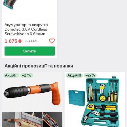
Акумуляторна викрутка
Domotec 3.6V Cordless
Screwdriver з 6 бітами
Портативна
1 075
₴
1 300 ₴
електровикрутка
Купити
Акційні пропозиції та новинки
Акція!!!
–27%
Акция!!!
–27%