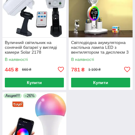
Вуличний світильник на
Світлодіодна акумуляторна
сонячній батареї у вигляді
настільна лампа LED з
камери Solar 2178
вентилятором та дисплеєм 3
акумуляторний ліхтар із
режими світла потужний
В наявності
В наявності
пультом
акумулятор
445
781
₴
₴
660 ₴
1 100 ₴
Купити
Купити
Акция!!!
–26%