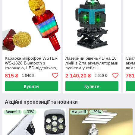
Караоке мікрофон WSTER
Лазерний рівень 4D на 16
Світ
WS-1828 Bluetooth з
ліній з 2 та акумуляторами
акум
колонкою, LED-підсвіткою,
пультом у кейсі +
ламп
зміною голосу, FM
мікроліфт
вент
815
2 140,20
781
₴
₴
1 040 ₴
2 610 ₴
дисп
поту
Купити
Купити
Акційні пропозиції та новинки
Акция!!!
–33%
Акция!!!
–29%