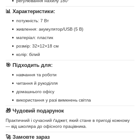
регулювання нахилу 180°
📊 Характеристики:
потужність: 7 Вт
живлення: акумулятор/USB (5 В)
матеріал: пластик
розмір: 32×12×18 см
колір: білий
🎯 Підходить для:
навчання та роботи
читання й рукоділля
домашнього офісу
використання у разі вимкнень світла
🎁 Чудовий подарунок
Практичний і сучасний ґаджет, який стане в пригоді кожному
— від школяра до офісного працівника.
🚀 Замовте зараз