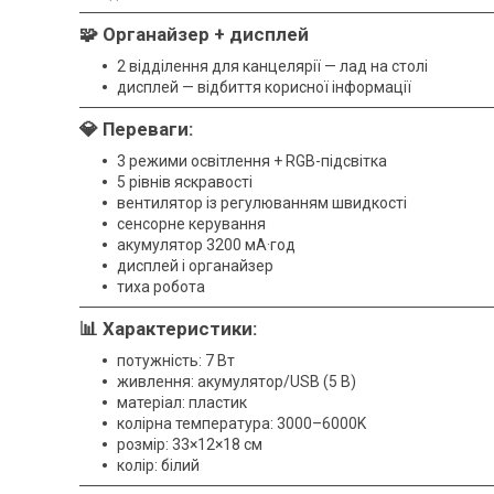
🧩 Органайзер + дисплей
2 відділення для канцелярії — лад на столі
дисплей — відбиття корисної інформації
💎 Переваги:
3 режими освітлення + RGB-підсвітка
5 рівнів яскравості
вентилятор із регулюванням швидкості
сенсорне керування
акумулятор 3200 мА·год
дисплей і органайзер
тиха робота
📊 Характеристики:
потужність: 7 Вт
живлення: акумулятор/USB (5 В)
матеріал: пластик
колірна температура: 3000–6000K
розмір: 33×12×18 см
колір: білий