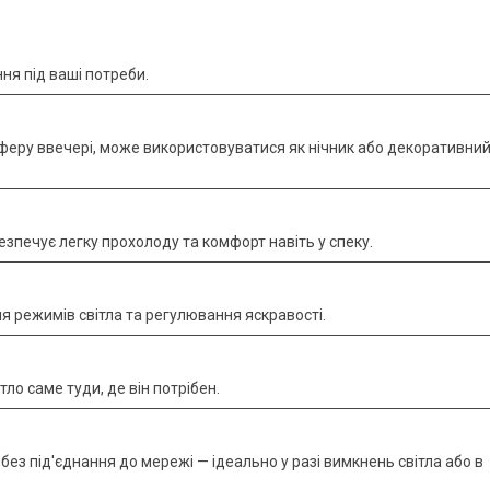
ння під ваші потреби.
феру ввечері, може використовуватися як нічник або декоративни
зпечує легку прохолоду та комфорт навіть у спеку.
 режимів світла та регулювання яскравості.
ло саме туди, де він потрібен.
ез під'єднання до мережі — ідеально у разі вимкнень світла або в