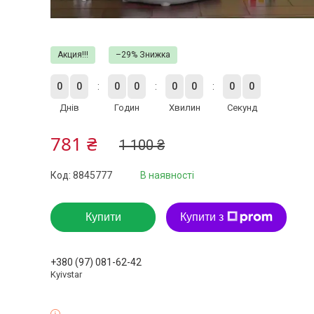
Акция!!!
–29%
0
0
0
0
0
0
0
0
Днів
Годин
Хвилин
Секунд
781 ₴
1 100 ₴
Код:
8845777
В наявності
Купити
Купити з
+380 (97) 081-62-42
Kyivstar