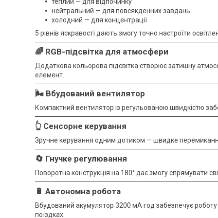
теплий — для відпочинку
нейтральний — для повсякденних завдань
холодний — для концентрації
5 рівнів яскравості дають змогу точно настроїти освітле
🌈 RGB-підсвітка для атмосфери
Додаткова кольорова підсвітка створює затишну атмос
елемент.
🌬️ Вбудований вентилятор
Компактний вентилятор із регульованою швидкістю забе
👆 Сенсорне керування
Зручне керування одним дотиком — швидке перемикання
🔄 Гнучке регулювання
Поворотна конструкція на 180° дає змогу спрямувати світ
🔋 Автономна робота
Вбудований акумулятор 3200 мА·год забезпечує роботу б
поїздках.