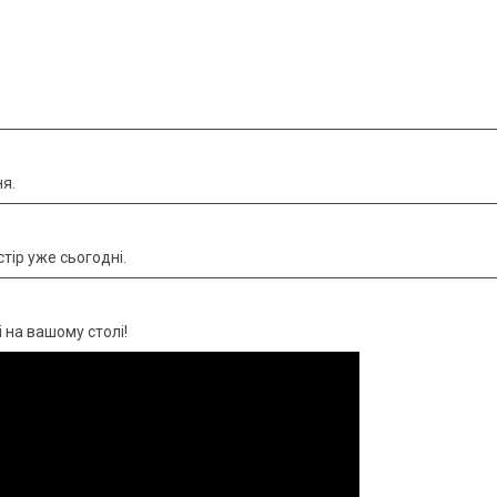
я.
тір уже сьогодні.
 на вашому столі!