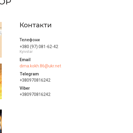
ОР
Контакти
+380 (97) 081-62-42
Kyivstar
dima.kokh.86@ukr.net
+380970816242
+380970816242